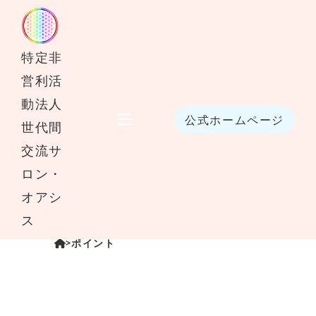
特定非
営利活
動法人
公式ホームページ
世代間
交流サ
ロン・
オアシ
ス
ポイント
>
ポイント