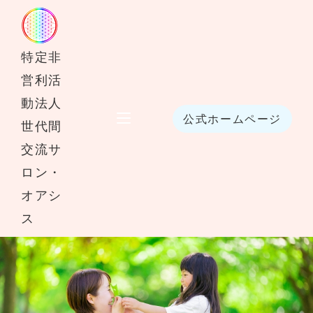
2026.03.02
子育て経験がそのまま活き
特定非
る！放課後の支援という仕事
営利活
動法人
のかたち
公式ホームページ
世代間
交流サ
ロン・
オアシ
ス