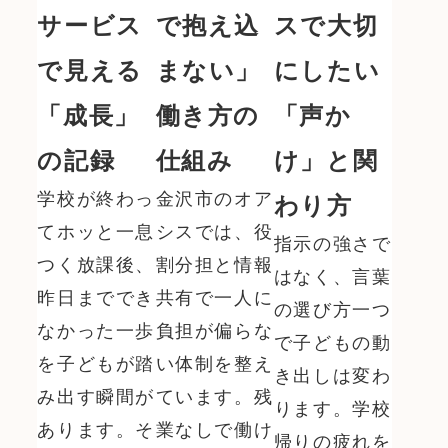
サービス
で抱え込
スで大切
で見える
まない」
にしたい 
「成長」
働き方の
「声か
の記録
仕組み
け」と関
学校が終わっ
金沢市のオア
わり方
てホッと一息
シスでは、役
指示の強さで
つく放課後、
割分担と情報
はなく、言葉
昨日まででき
共有で一人に
の選び方一つ
なかった一歩
負担が偏らな
で子どもの動
を子どもが踏
い体制を整え
き出しは変わ
み出す瞬間が
ています。残
ります。学校
あります。そ
業なしで働け
帰りの疲れを